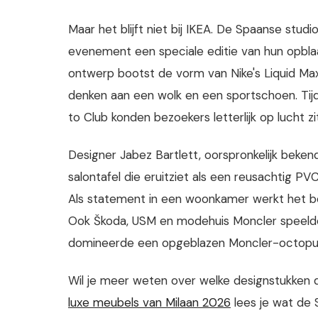
Maar het blijft niet bij IKEA. De Spaanse stud
evenement een speciale editie van hun opblaa
ontwerp bootst de vorm van Nike's Liquid Max-
denken aan een wolk en een sportschoen. Tijde
to Club konden bezoekers letterlijk op lucht zi
Designer Jabez Bartlett, oorspronkelijk beken
salontafel die eruitziet als een reusachtig P
Als statement in een woonkamer werkt het be
Ook Škoda, USM en modehuis Moncler speelde
domineerde een opgeblazen Moncler-octopus
Wil je meer weten over welke designstukken di
luxe meubels van Milaan 2026
lees je wat de 