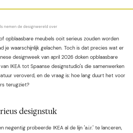
s nemen de designwereld over
 of opblaasbare meubels ooit serieus zouden worden
e waarschijnlijk gelachen. Toch is dat precies wat er
anese designweek van april 2026 doken opblaasbare
 - van IKEA tot Spaanse designstudio's die samenwerken
ratuur veroverd, en de vraag is: hoe lang duurt het voor
rs terugziet?
rieus designstuk
 negentig probeerde IKEA al de lijn 'a.i.r.' te lanceren,