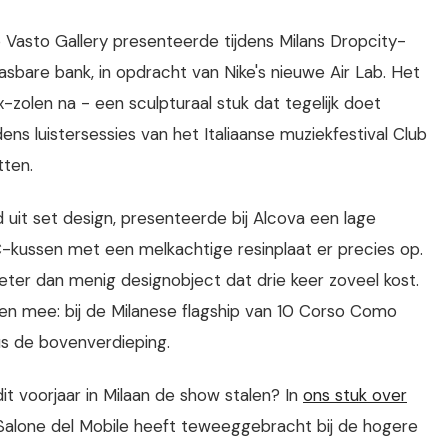
io Vasto Gallery presenteerde tijdens Milans Dropcity-
sbare bank, in opdracht van Nike's nieuwe Air Lab. Het
zolen na - een sculpturaal stuk dat tegelijk doet
ns luistersessies van het Italiaanse muziekfestival Club
tten.
d uit set design, presenteerde bij Alcova een lage
VC-kussen met een melkachtige resinplaat er precies op.
ter dan menig designobject dat drie keer zoveel kost.
n mee: bij de Milanese flagship van 10 Corso Como
 de bovenverdieping.
t voorjaar in Milaan de show stalen? In
ons stuk over
Salone del Mobile heeft teweeggebracht bij de hogere