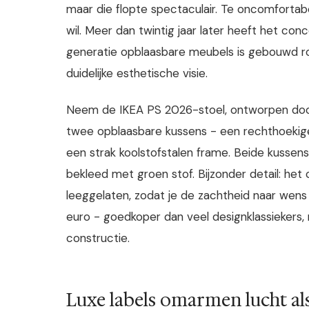
maar die flopte spectaculair. Te oncomfortabel
wil. Meer dan twintig jaar later heeft het 
generatie opblaasbare meubels is gebouwd ro
duidelijke esthetische visie.
Neem de IKEA PS 2026-stoel, ontworpen door M
twee opblaasbare kussens - een rechthoekige z
een strak koolstofstalen frame. Beide kuss
bekleed met groen stof. Bijzonder detail: het
leeggelaten, zodat je de zachtheid naar wens 
euro - goedkoper dan veel designklassieker
constructie.
Luxe labels omarmen lucht al