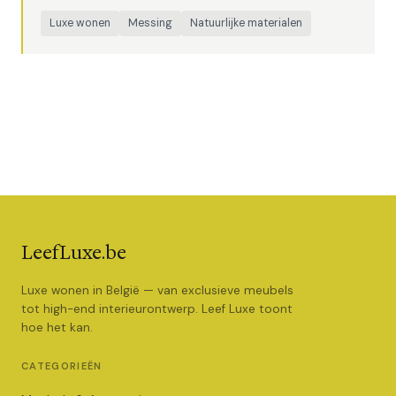
Luxe wonen
Messing
Natuurlijke materialen
LeefLuxe.be
Luxe wonen in België — van exclusieve meubels
tot high-end interieurontwerp. Leef Luxe toont
hoe het kan.
CATEGORIEËN